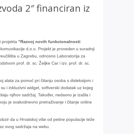
voda 2″ financiran iz
i projekta
“Razvoj novih funkcionalnosti
b komunikacije d.o.o. Projekt je proveden u suradnji
veučilišta u Zagrebu, odnosno Laboratorija za
tvom prof. dr. sc. Željke Car i izv. prof. dr. sc.
j alata za pomoć pri čitanju osoba s disleksijom i
 su i inkluzivni widget, softverski dodatak uz kojeg
taju njihov sadržaj. Također, nedavno je izašla i
ju je svakodnevno pretraživanje i čitanje online
bzir da u Hrvatskoj više od petine populacije teže
rikaz svog sadržaja na webu.