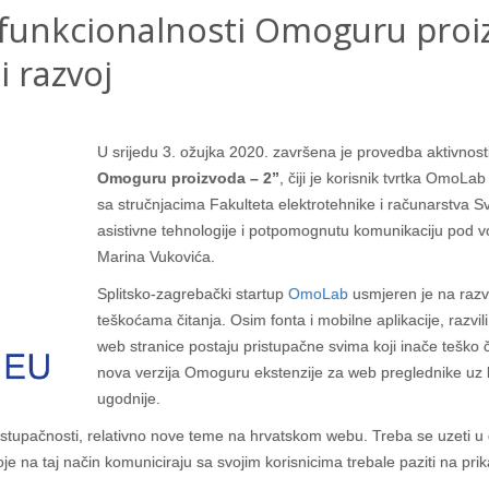
 funkcionalnosti Omoguru proiz
i razvoj
U srijedu 3. ožujka 2020. završena je provedba aktivnost
Omoguru proizvoda – 2”
, čiji je korisnik tvrtka OmoLa
sa stručnjacima Fakulteta elektrotehnike i računarstva S
asistivne tehnologije i potpomognutu komunikaciju pod vods
Marina Vukovića.
Splitsko-zagrebački startup
OmoLab
usmjeren je na razvo
teškoćama čitanja. Osim fonta i mobilne aplikacije, razvili
web stranice postaju pristupačne svima koji inače teško či
nova verzija Omoguru ekstenzije za web preglednike uz ko
ugodnije.
stupačnosti, relativno nove teme na hrvatskom webu. Treba se uzeti u o
koje na taj način komuniciraju sa svojim korisnicima trebale paziti na p