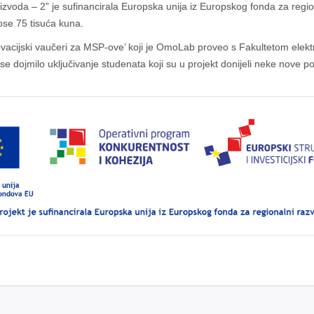
zvoda – 2” je sufinancirala Europska unija iz Europskog fonda za regio
ose 75 tisuća kuna.
novacijski vaučeri za MSP-ove’ koji je OmoLab proveo s Fakultetom elekt
dojmilo uključivanje studenata koji su u projekt donijeli neke nove pog