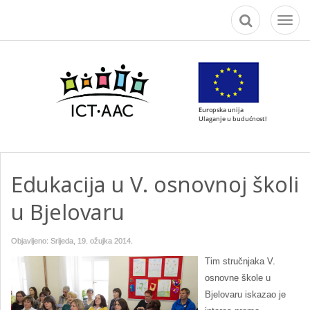
Toggl
naviga
Edukacija u V. osnovnoj školi
u Bjelovaru
Objavljeno: Srijeda, 19. ožujka 2014.
Tim stručnjaka V.
osnovne škole u
Bjelovaru iskazao je