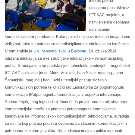
interes prema
uslugama proizašlim iz
ICT-AAC projekta, a
namijenjenim osobama
sa složenim
komunikacijskim potrebama. Kako projekt i njegovi rezultati imaju dobru
vidljivost, tako su potrebe za interdisciplinarnim edukacijama izraženije.
U tom smislu je u
V. osnovnoj školi u Bjelovaru
14. ožujka 2014.
održana edukacija za sve stručnjake edukacijsko – rehabilitacijskog
profila. Stručnjacima su predstavljeni tehnološki preduvjeti i mogućnosti
ICT-AAC aplikacija (dr.sc.Marin Vuković, Ivan Slivar, mag.ing., Ivan
Šemanjski, mag.ing.) kao i uvid u teorijski pristup složenih
komunikacijskih potreba te klinički rad Laboratorija za potpomognutu
komunikaciju (Potpomognuta komunikacija iz aspekta intervencije,
Andrea Feješ, mag.logopedije). Budući da projekt ima za cilj stvaranje
kompetencijske mreže za primjenu potpomognute komunikacije
zasnovane na informacijsko - komunikacijskim tehnologijama, suradnja
sa svima koji pružaju podršku osobama sa složenim komunikacijskim
potrebama izuzetno je važna. Svi sudionici imali su priliku isprobati