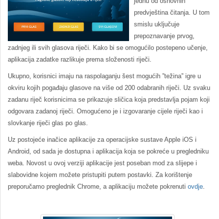
jednu od osnovnih
predvještina čitanja. U tom
smislu uključuje
prepoznavanje prvog,
zadnjeg ili svih glasova riječi. Kako bi se omogućilo postepeno učenje,
aplikacija zadatke razlikuje prema složenosti riječi.
Ukupno, korisnici imaju na raspolaganju šest mogućih ”težina” igre u
okviru kojih pogađaju glasove na više od 200 odabranih riječi. Uz svaku
zadanu riječ korisnicima se prikazuje sličica koja predstavlja pojam koji
odgovara zadanoj riječi. Omogućeno je i izgovaranje cijele riječi kao i
slovkanje riječi glas po glas.
Uz postojeće inačice aplikacije za operacijske sustave Apple iOS i
Android, od sada je dostupna i aplikacija koja se pokreće u pregledniku
weba. Novost u ovoj verziji aplikacije jest poseban mod za slijepe i
slabovidne kojem možete pristupiti putem postavki. Za korištenje
preporučamo preglednik Chrome, a aplikaciju možete pokrenuti
ovdje
.