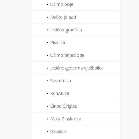
Učimo boje
Koliko je sati
Jezična gradilica
Pisalica
Učimo prijedloge
Jezično-govorna vježbalica
Susretnica
KuhARica
Ćiribu Ćiriglas
Mala Glaskalica
Gibalica